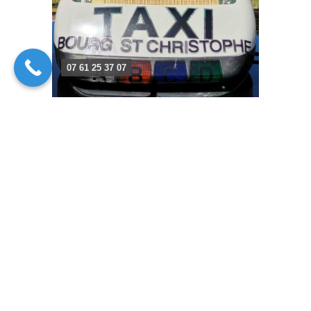
07 61 25 37 07
Suivez-nous sur les réseaux sociaux
Nous assurons vos déplacements dans
l'Ain.
Service de transport dans l’Ain, nous assurons un voyage
en toute sérénité, dans des véhicules des plus confortables.