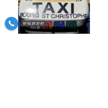
07 61 25 37 07
Suivez-nous sur les réseaux sociaux
Nous assurons vos déplacements dans
l'Ain.
Service de transport dans l’Ain, nous assurons un voyage
en toute sérénité, dans des véhicules des plus confortables.