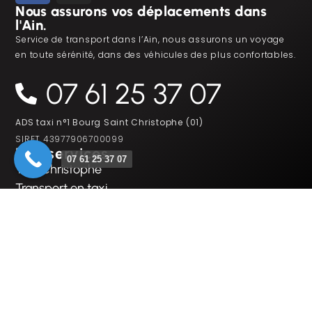
Nous assurons vos déplacements dans
l'Ain.
Service de transport dans l’Ain, nous assurons un voyage
en toute sérénité, dans des véhicules des plus confortables.
07 61 25 37 07
ADS taxi n°1 Bourg Saint Christophe (01)
SIRET 43977906700099
Nos services
07 61 25 37 07
Taxi Christophe
Transport en taxi
Transport de colis
Entreprises
Réservation et contact
Demander un devis
Notre zone d'activité
Ambérieu-en-Bugey
Ambérieux-en-Dombes
Balan
Béligneux